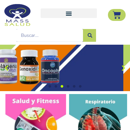
REFUERZA 5 SISTEMAS
VITALES
AntiOxidante | Desintoxicante |