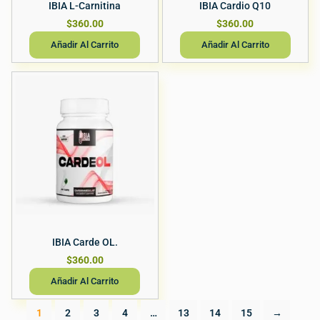
IBIA L-Carnitina
IBIA Cardio Q10
$
360.00
$
360.00
Añadir Al Carrito
Añadir Al Carrito
IBIA Carde OL.
$
360.00
Añadir Al Carrito
1
2
3
4
…
13
14
15
→