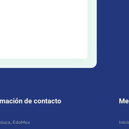
rmación de contacto
Me
oluca, EdoMex
Inici