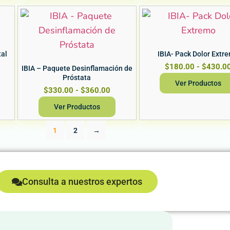
tal
IBIA- Pack Dolor Extr
$
180.00
-
$
430.0
IBIA – Paquete Desinflamación de
Próstata
Ver Productos
$
330.00
-
$
360.00
Ver Productos
1
2
→
Consulta a nuestros expertos