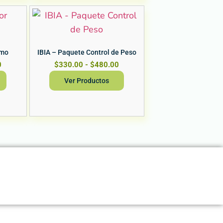
emo
IBIA – Paquete Control de Peso
0
$
330.00
-
$
480.00
Ver Productos