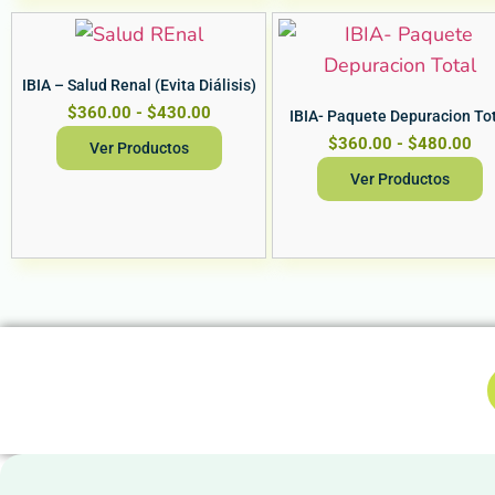
IBIA – Salud Renal (Evita Diálisis)
$
360.00
-
$
430.00
IBIA- Paquete Depuracion To
$
360.00
-
$
480.00
Ver Productos
Ver Productos