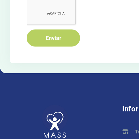
Enviar
Info
T