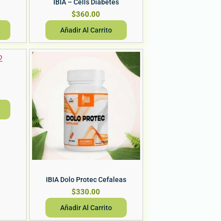
IBIA – Cells Diabetes
$
360.00
Añadir Al Carrito
Vista Rápida
IBIA Dolo Protec Cefaleas
$
330.00
Añadir Al Carrito