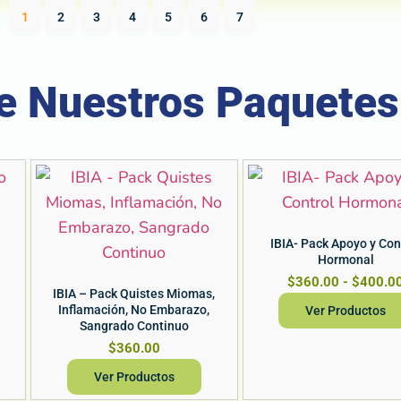
1
2
3
4
5
6
7
e Nuestros Paquetes
IBIA- Pack Apoyo y Con
Hormonal
$
360.00
-
$
400.0
IBIA – Pack Quistes Miomas,
Inflamación, No Embarazo,
Ver Productos
Sangrado Continuo
$
360.00
Ver Productos