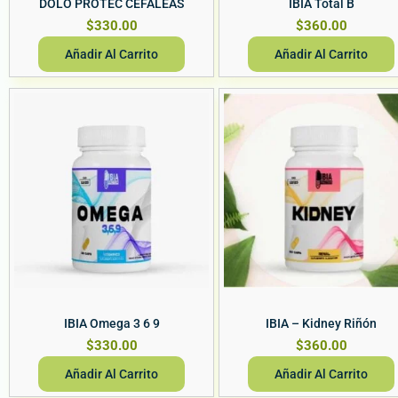
DOLO PROTEC CEFALEAS
IBIA Total B
$
330.00
$
360.00
Añadir Al Carrito
Añadir Al Carrito
Vista Rápida
Vista Rápida
IBIA Omega 3 6 9
IBIA – Kidney Riñón
$
330.00
$
360.00
Añadir Al Carrito
Añadir Al Carrito