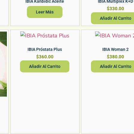
IBIA Kanbidic Aceite
IBIA Multiplex K+D
$
330.00
Leer Más
Añadir Al Carrito
Vista Rápida
Vista Rápida
IBIA Próstata Plus
IBIA Woman 2
$
360.00
$
380.00
Añadir Al Carrito
Añadir Al Carrito