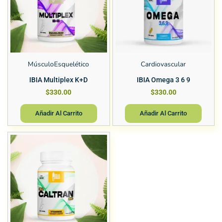
MúsculoEsquelético
Cardiovascular
IBIA Multiplex K+D
IBIA Omega 3 6 9
$
330.00
$
330.00
Añadir Al Carrito
Añadir Al Carrito