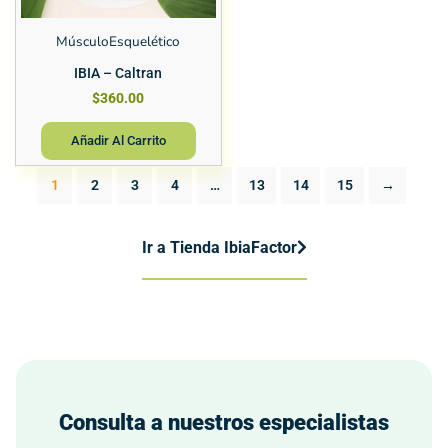
MúsculoEsquelético
IBIA – Caltran
$
360.00
Añadir Al Carrito
1
2
3
4
…
13
14
15
→
Ir a Tienda IbiaFactor
Consulta a nuestros especialistas