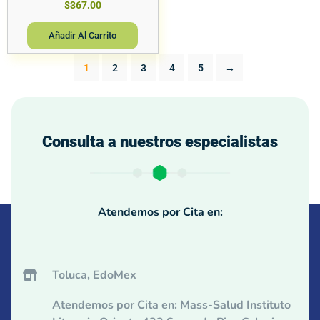
$
367.00
Añadir Al Carrito
1
2
3
4
5
→
Consulta a nuestros especialistas
Atendemos por Cita en:
Toluca, EdoMex
Atendemos por Cita en: Mass-Salud Instituto