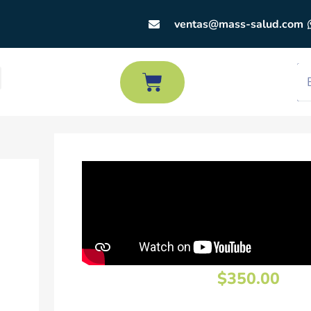
ventas@mass-salud.com
$
350.00