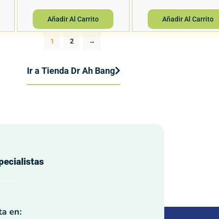
Añadir Al Carrito
Añadir Al Carrito
1
2
→
Ir a Tienda Dr Ah Bang
pecialistas
a en: