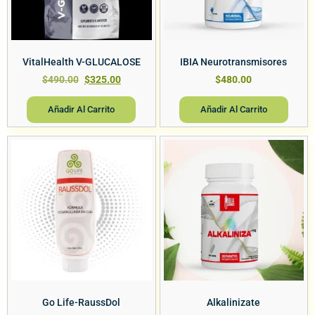
VitalHealth V-GLUCALOSE
IBIA Neurotransmisores
$
490.00
$
325.00
$
480.00
Añadir Al Carrito
Añadir Al Carrito
Go Life-RaussDol
Alkalinizate