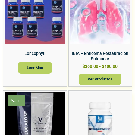
Loncophyll
IBIA – Enficema Restauración
Pulmonar
$
360.00
-
$
400.00
Leer Más
Ver Productos
Sale!