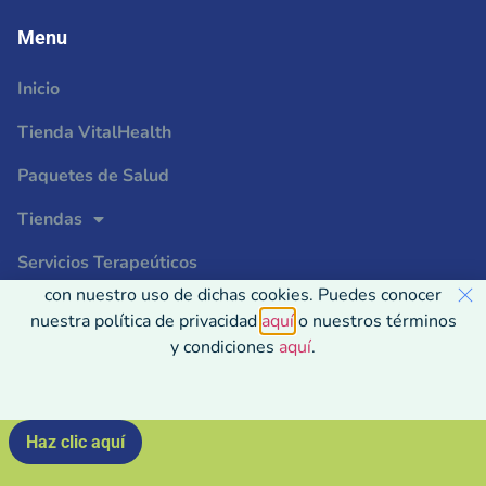
Menu
Inicio
Tienda VitalHealth
Paquetes de Salud
Tiendas
Usamos Cookies en nuestra página web para ver cómo
Servicios Terapeúticos
interactúas con ella. Al aceptarlas, estás de acuerdo
con nuestro uso de dichas cookies. Puedes conocer
Consejos Prácticos
nuestra política de privacidad
aquí
o nuestros términos
y condiciones
aquí
.
Contacto
Haz clic aquí
2024 © Mass-Salud.