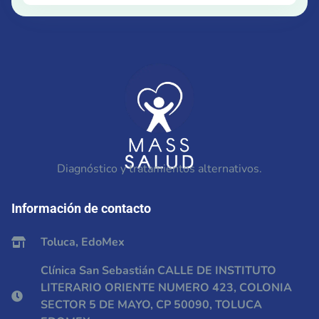
Diagnóstico y tratamientos alternativos.
Información de contacto
Toluca, EdoMex
Clínica San Sebastián CALLE DE INSTITUTO
LITERARIO ORIENTE NUMERO 423, COLONIA
SECTOR 5 DE MAYO, CP 50090, TOLUCA