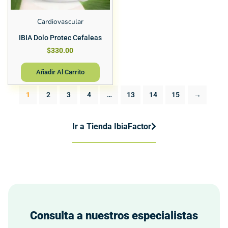
Cardiovascular
IBIA Dolo Protec Cefaleas
$
330.00
Añadir Al Carrito
1
2
3
4
…
13
14
15
→
Ir a Tienda IbiaFactor
Consulta a nuestros especialistas