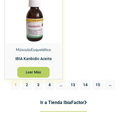
MúsculoEsquelético
IBIA Kanbidic Aceite
Leer Más
1
2
3
4
…
13
14
15
→
Ir a Tienda IbiaFactor