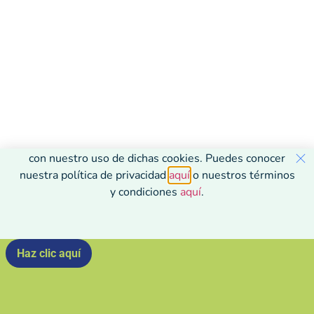
Usamos Cookies en nuestra página web para ver cómo
interactúas con ella. Al aceptarlas, estás de acuerdo
con nuestro uso de dichas cookies. Puedes conocer
nuestra política de privacidad
aquí
o nuestros términos
y condiciones
aquí
.
Haz clic aquí